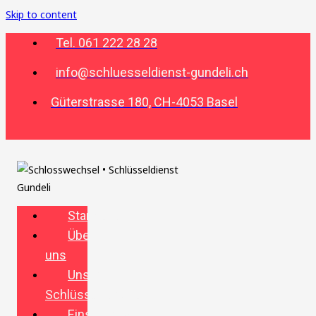
Skip to content
Tel. 061 222 28 28
info@schluesseldienst-gundeli.ch
Güterstrasse 180, CH-4053 Basel
Startseite
Über
uns
Unser
Schlüsselservice
Einsatzgebiete